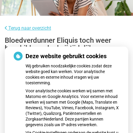
Terug naar overzicht
Bloedverdunner Eliquis toch weer
beschikbaar dankzij tijdelijke
afspraken
Deze website gebruikt cookies
Wij gebruiken noodzakelijke cookies zodat deze
Bloedverdunner Eliquis is sinds 18 december 2025 weer
website goed kan werken. Voor analytische
cookies en externe inhoud vragen wij uw
leverbaar aan apotheken dankzij tijdelijke afspraken
toestemming.
tussen groothandel Mosadex en fabrikant BMS. De eerdere
Voor analytische cookies werken wij samen met
stop volgde op een prijsconflict. Door het akkoord hoeven
Matomo en Google Analytics. Voor externe inhoud
ruim 260.000 patiënten voorlopig niet over te stappen op
werken wij samen met Google (Maps, Translate en
een ander middel. De partijen werken aan een structurele
Reviews), YouTube, Vimeo, Facebook, Instagram, X
(Twitter), Qualizorg, Patiëntenvertellen en
oplossing.
ZorgkaartNederland. Deze partijen kunnen
gegevens zoals uw IP-adres verwerken.
Via Cookie-instellingen onderaan de website kunt u