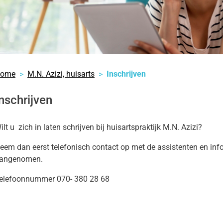
,
s
s
nu
nu
ome
M.N. Azizi, huisarts
Inschrijven
nschrijven
ilt u zich in laten schrijven bij huisartspraktijk M.N. Azizi?
eem dan eerst telefonisch contact op met de assistenten en inf
angenomen.
elefoonnummer 070- 380 28 68
heidsinformatie