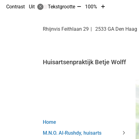
Tekst
Tekst
Contrast
Tekstgrootte
100%
Uit
verkleinen
vergroten
met
met
10%
10%
Rhijnvis Feithlaan
29
2533 GA
Den Haag
Huisartsenpraktijk Betje Wolff
Hoofdmenu
Home
M.N.O. Al-Rushdy, huisarts
M.N.O.