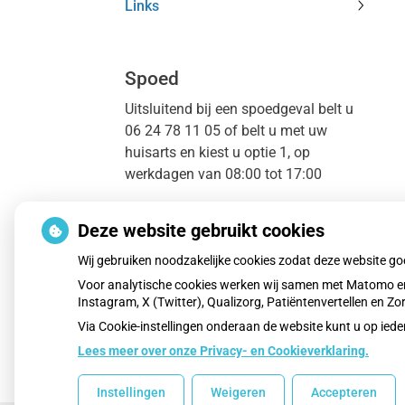
Links
subme
Links
subme
Spoed
Uitsluitend bij een spoedgeval belt u
06 24 78 11 05 of belt u met uw
huisarts en kiest u optie 1, op
werkdagen van 08:00 tot 17:00
Buiten openingstijden van de
Deze website gebruikt cookies
huisartsenpraktijk; avond, nacht,
weekend en feestdagen kunt u voor
Wij gebruiken noodzakelijke cookies zodat deze website g
spoedeisende gevallen contact
Voor analytische cookies werken wij samen met Matomo en
opnemen met Hadoks: telefoon
Instagram, X (Twitter), Qualizorg, Patiëntenvertellen en 
nummer 070 346 96 69.
Via Cookie-instellingen onderaan de website kunt u op i
Lees meer over onze Privacy- en Cookieverklaring.
In geval van een levensbedreigende
situatie belt u 112.
Instellingen
Weigeren
Accepteren