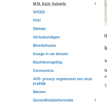
M.N. Azizi, huisarts
Al-
M.N.
Rushdy
SPOED
Azizi,
huisart
huisart
subme
POH
subme
Diëtiste
H
Verloskundigen
Bloedafname
I
Inzage in uw dossier
W
Klachtenregeling
Coronavirus
N
a
AVG- privacy regelement van onze
praktijk
T
Nieuws
Gezondheidsinformatie
Gezond