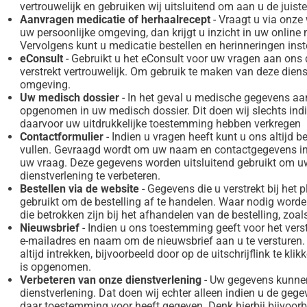
vertrouwelijk en gebruiken wij uitsluitend om aan u de juist
Aanvragen medicatie of herhaalrecept
- Vraagt u via onze
uw persoonlijke omgeving, dan krijgt u inzicht in uw online 
Vervolgens kunt u medicatie bestellen en herinneringen inst
eConsult
- Gebruikt u het eConsult voor uw vragen aan ons
verstrekt vertrouwelijk. Om gebruik te maken van deze dien
omgeving.
Uw medisch dossier
- In het geval u medische gegevens aa
opgenomen in uw medisch dossier. Dit doen wij slechts indie
daarvoor uw uitdrukkelijke toestemming hebben verkregen
Contactformulier
- Indien u vragen heeft kunt u ons altijd b
vullen. Gevraagd wordt om uw naam en contactgegevens in 
uw vraag. Deze gegevens worden uitsluitend gebruikt om 
dienstverlening te verbeteren.
Bestellen via de website
- Gegevens die u verstrekt bij het
gebruikt om de bestelling af te handelen. Waar nodig worde
die betrokken zijn bij het afhandelen van de bestelling, zoal
Nieuwsbrief
- Indien u ons toestemming geeft voor het vers
e-mailadres en naam om de nieuwsbrief aan u te versturen
altijd intrekken, bijvoorbeeld door op de uitschrijflink te k
is opgenomen.
Verbeteren van onze dienstverlening
- Uw gegevens kunnen
dienstverlening. Dat doen wij echter alleen indien u de gege
daar toestemming voor heeft gegeven. Denk hierbij bijvoor