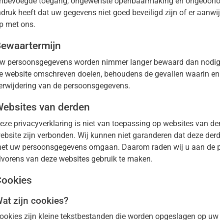
nbevoegde toegang, ongewenste openbaarmaking en ongeoorloof
ndruk heeft dat uw gegevens niet goed beveiligd zijn of er aanw
p met ons.
ewaartermijn
w persoonsgegevens worden nimmer langer bewaard dan nodig is
e website omschreven doelen, behoudens de gevallen waarin enige
erwijdering van de persoonsgegevens.
ebsites van derden
eze privacyverklaring is niet van toepassing op websites van de
ebsite zijn verbonden. Wij kunnen niet garanderen dat deze der
et uw persoonsgegevens omgaan. Daarom raden wij u aan de pri
lvorens van deze websites gebruik te maken.
ookies
at zijn cookies?
ookies zijn kleine tekstbestanden die worden opgeslagen op uw