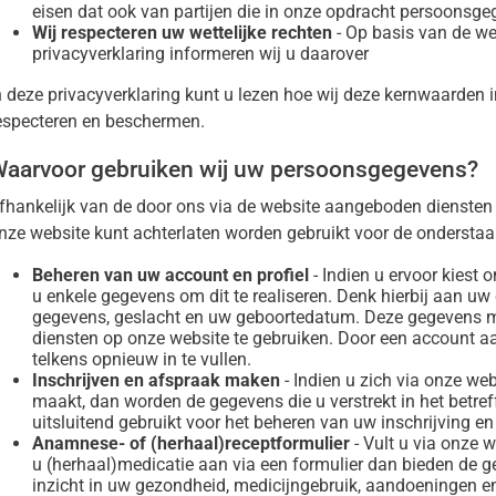
nu
eisen dat ook van partijen die in onze opdracht persoonsg
Wij respecteren uw wettelijke rechten
- Op basis van de we
nu
privacyverklaring informeren wij u daarover
n deze privacyverklaring kunt u lezen hoe wij deze kernwaarden i
especteren en beschermen.
aarvoor gebruiken wij uw persoonsgegevens?
fhankelijk van de door ons via de website aangeboden diensten
nze website kunt achterlaten worden gebruikt voor de onderstaa
Beheren van uw account en profiel
- Indien u ervoor kiest
u enkele gegevens om dit te realiseren. Denk hierbij aan u
gegevens, geslacht en uw geboortedatum. Deze gegevens m
diensten op onze website te gebruiken. Door een account a
telkens opnieuw in te vullen.
Inschrijven en afspraak maken
- Indien u zich via onze web
maakt, dan worden de gegevens die u verstrekt in het betref
uitsluitend gebruikt voor het beheren van uw inschrijving 
Anamnese- of (herhaal)receptformulier
- Vult u via onze 
u (herhaal)medicatie aan via een formulier dan bieden de 
inzicht in uw gezondheid, medicijngebruik, aandoeningen en