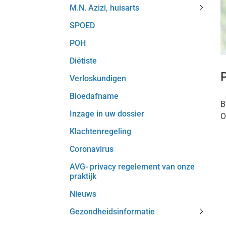
M.N. Azizi, huisarts
Al-
M.N.
Rushdy
SPOED
Azizi,
huisart
huisart
subme
POH
subme
Diëtiste
P
Verloskundigen
Bloedafname
B
Inzage in uw dossier
O
Klachtenregeling
Coronavirus
AVG- privacy regelement van onze
praktijk
Nieuws
Gezondheidsinformatie
Gezond