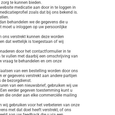
e zorg te kunnen bieden.
 website medicatie aan door in te loggen in
medicatieprofiel zoals dat bij ons bekend is.
ellen.
 dan behandelen we de gegevens die u
st moet u inloggen op uw persoonlijke
n ons verstrekt kunnen deze worden
n dat wettelijk is toegestaan of wij
enaderen door het contactformulier in te
te vullen met daarbij een omschrijving van
uw vraag te behandelen en om onze
 plaatsen van een bestelling worden door ons
n er gegevens verstrekt aan andere partijen
s de bezorgdienst.
turen van een nieuwsbrief, gebruiken wij uw
. Een eerder gegeven toestemming kunt u
likken die onder aan elke commerciële mailing
 wij gebruiken voor het verbeteren van onze
vens met dat doel heeft verstrekt, of ons
beeld aan uw feedback die u via een