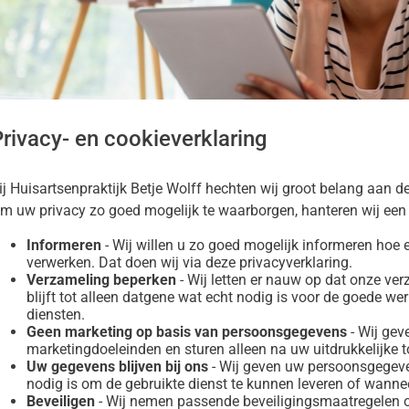
,
s
s
nu
nu
rivacy- en cookieverklaring
ij Huisartsenpraktijk Betje Wolff hechten wij groot belang aan d
m uw privacy zo goed mogelijk te waarborgen, hanteren wij ee
Informeren
- Wij willen u zo goed mogelijk informeren ho
verwerken. Dat doen wij via deze privacyverklaring.
Verzameling beperken
- Wij letten er nauw op dat onze v
blijft tot alleen datgene wat echt nodig is voor de goede we
diensten.
Geen marketing op basis van persoonsgegevens
- Wij gev
marketingdoeleinden en sturen alleen na uw uitdrukkelijke
Uw gegevens blijven bij ons
- Wij geven uw persoonsgegeven
nodig is om de gebruikte dienst te kunnen leveren of wanneer 
heidsinformatie
Beveiligen
- Wij nemen passende beveiligingsmaatregelen