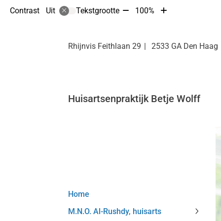
Tekst
Tekst
Contrast
Tekstgrootte
100%
Uit
verkleinen
vergroten
met
met
10%
10%
Rhijnvis Feithlaan
29
2533 GA
Den Haag
Huisartsenpraktijk Betje Wolff
Hoofdmenu
Home
M.N.O. Al-Rushdy, huisarts
M.N.O.