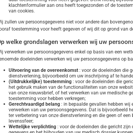
klachtenformulier aan ons heeft toegezonden of de toestem
van cookies.
ij zullen uw persoonsgegevens niet voor andere dan bovengeno
ooraf toestemming voor heeft gegeven of wij dit op grond van 
p welke grondslagen verwerken wij uw persoo
ij verwerken uw persoonsgegevens enkel op basis van een wette
enoemde doeleinden verwerken wij uw persoonsgegevens op bas
Uitvoering van de overeenkomst
: voor de doeleinden die g
dienstverlening, bijvoorbeeld om uw inschrijving af te hande
(Uitdrukkelijke) toestemming
: voor de doeleinden die geric
het gebruik maken van de functionaliteiten van onze website
van onze nieuwsbrief, of het verwerken van uw medische ge
toestemming voor hebben verkregen;
Gerechtvaardigd belang
: in bepaalde gevallen hebben wij 
verwerken van uw persoonsgegevens. Dat is bijvoorbeeld he
ter verbetering van onze dienstverlening en die geen of een
levenssfeer;
Wettelijke verplichting
: voor de doeleinden die gericht zij
gegevens en het bijhouden van uw medisch dossier kunnen w