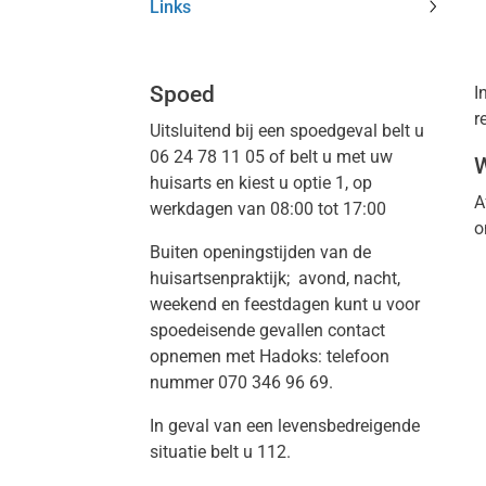
Links
subme
Links
subme
Spoed
I
r
Uitsluitend bij een spoedgeval belt u
06 24 78 11 05 of belt u met uw
W
huisarts en kiest u optie 1, op
A
werkdagen van 08:00 tot 17:00
o
Buiten openingstijden van de
huisartsenpraktijk; avond, nacht,
weekend en feestdagen kunt u voor
spoedeisende gevallen contact
opnemen met Hadoks: telefoon
nummer 070 346 96 69.
In geval van een levensbedreigende
situatie belt u 112.