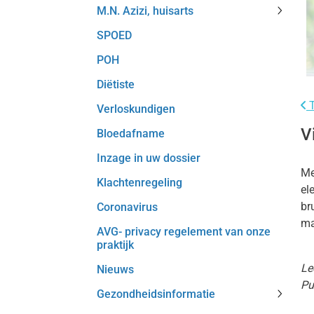
M.N. Azizi, huisarts
Al-
M.N.
Rushdy
SPOED
Azizi,
huisart
huisart
subme
POH
subme
Diëtiste
T
Verloskundigen
V
Bloedafname
Inzage in uw dossier
Me
Klachtenregeling
el
br
Coronavirus
ma
AVG- privacy regelement van onze
praktijk
Le
Nieuws
Pu
Gezondheidsinformatie
Gezond