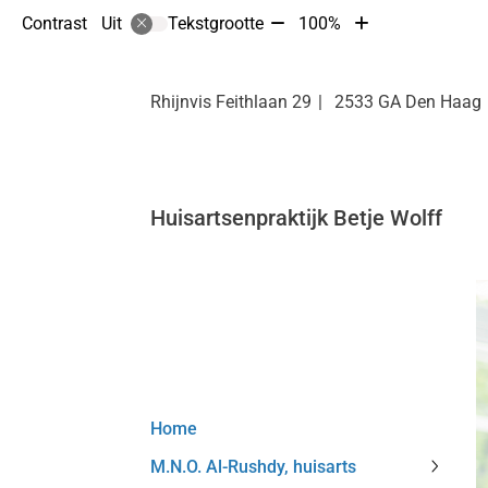
Tekst
Tekst
Contrast
Tekstgrootte
100%
Uit
verkleinen
vergroten
met
met
10%
10%
Rhijnvis Feithlaan
29
2533 GA
Den Haag
Huisartsenpraktijk Betje Wolff
Hoofdmenu
Home
M.N.O. Al-Rushdy, huisarts
M.N.O.