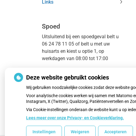
Links
subme
Links
subme
Spoed
Uitsluitend bij een spoedgeval belt u
06 24 78 11 05 of belt u met uw
huisarts en kiest u optie 1, op
werkdagen van 08:00 tot 17:00
Buiten openingstijden van de
Deze website gebruikt cookies
huisartsenpraktijk; avond, nacht,
weekend en feestdagen kunt u voor
Wij gebruiken noodzakelijke cookies zodat deze website g
spoedeisende gevallen contact
Voor analytische cookies werken wij samen met Matomo en
opnemen met Hadoks: telefoon
Instagram, X (Twitter), Qualizorg, Patiëntenvertellen en 
nummer 070 346 96 69.
Via Cookie-instellingen onderaan de website kunt u op i
Lees meer over onze Privacy- en Cookieverklaring.
In geval van een levensbedreigende
situatie belt u 112.
Instellingen
Weigeren
Accepteren