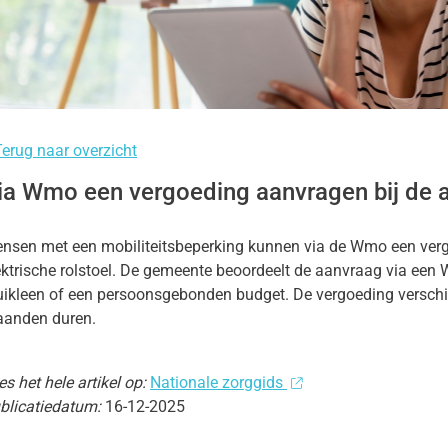
,
s
s
nu
nu
erug naar overzicht
ia Wmo een vergoeding aanvragen bij de 
nsen met een mobiliteitsbeperking kunnen via de Wmo een verg
ektrische rolstoel. De gemeente beoordeelt de aanvraag via een
uikleen of een persoonsgebonden budget. De vergoeding verschi
anden duren.
es het hele artikel op:
Nationale zorggids
blicatiedatum:
16-12-2025
heidsinformatie