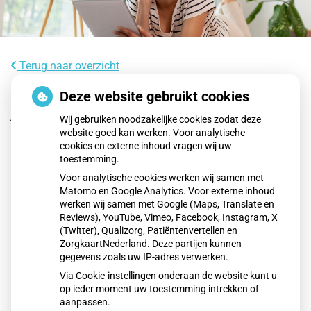
Terug naar overzicht
Wat is het RS-virus en waaraan herken
Deze website gebruikt cookies
je het?
Wij gebruiken noodzakelijke cookies zodat deze
website goed kan werken. Voor analytische
cookies en externe inhoud vragen wij uw
Het RS-virus veroorzaakt vooral in herfst en winter
toestemming.
luchtweginfecties bij baby’s, jonge kinderen en kwetsbare
Voor analytische cookies werken wij samen met
ouderen. Klachten variëren van verkoudheid tot ernstige
Matomo en Google Analytics. Voor externe inhoud
benauwdheid. Meestal geneest het vanzelf, maar soms is
werken wij samen met Google (Maps, Translate en
ziekenhuiszorg nodig. Goede hygiëne en de nieuwe RS-prik
Reviews), YouTube, Vimeo, Facebook, Instagram, X
(Twitter), Qualizorg, Patiëntenvertellen en
voor baby’s verkleinen risico’s.
ZorgkaartNederland. Deze partijen kunnen
gegevens zoals uw IP-adres verwerken.
Via Cookie-instellingen onderaan de website kunt u
Lees het hele artikel op:
Nationale zorggids
op ieder moment uw toestemming intrekken of
Publicatiedatum:
16-12-2025
aanpassen.